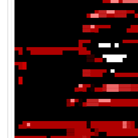
▄
▄
▄
▒
▒
▀
▀
░
░
░
▀
▀
░
░
▀
█
▀
▀
▀
▄
█
█
▀
▀
▄
▄
▄
▄
▀
▀
▀
▀
█
▀
█
█
█
█
█
█
█
█
▀
▀
▀
▀
█
█
▄
▒
▒
▄
▄
▀
█
█
█
█
▀
▀
█
█
░
░
█
█
█
▀
▀
▄
▄
▄
▄
▄
█
▄
▀
█
▀
░
▄
▄
░
▓
▓
▓
▒
▒
▒
░
▓
▀
▀
░
▄
▒
▒
▒
▀
▀
▀
█
█
█
█
█
█
▄
█
■
█
█
█
█
█
█
█
█
█
█
█
█
█
█
░
█
█
█
█
█
█
█
▓
░
█
▓
▓
█
█
█
█
▄
▓
▀
▀
█
█
█
█
█
█
█