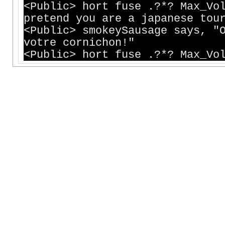
<Public> hort fuse .?*? Max_Vo
pretend you are a japanese tou
<Public> smokeySausage says, "
votre cornichon!"
<Public> hort fuse .?*? Max_Vo