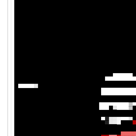
▄
▄
█
█
█
█
█
▄
▄
▄
▄
▄
█
█
█
█
█
█
█
█
▐
█
█
▀
▀
█
█
█
▓
▀
░
░
▒
▓
▀
▀
▀
▄
▄
▄
▄
▄
▓
▓
▓