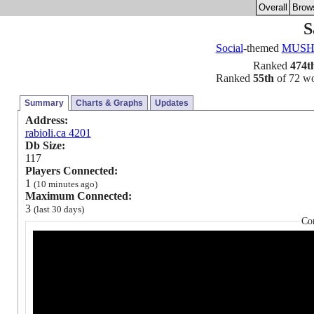
Overall
Brow
S
Social
-themed
MUS
Ranked
474t
Ranked
55th
of 72 wor
Summary
Charts & Graphs
Updates
Address:
rabioli.ca 4201
Db Size:
117
Players Connected:
1
(10 minutes ago)
Maximum Connected:
3
(last 30 days)
Co