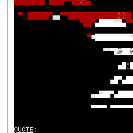
█
█
█
█
█
█
█
█
█
█
█
█
▀
▀
█
█
░
█
▄
▀
▒
▐
█
█
█
█
█
▀
▄▄
▀
▀
█
█
█
█
█
█
█
█
█
█
█
█
█
░
░
█
▀
█
█
▀
▄
█
█
█
█
▄
▄
▄
▀
▀
■
█
█
█
█
█
█
█
█
█
▀▀
▀
▀
▓
█
█
▄
█
░
▄
█
▀
▄
█
▄
▄
▄
█
█
▀
▄
█
█
█
▀
▀
▀
▀
▀
▀
▀
▀
▀
Q
U
O
T
E
: