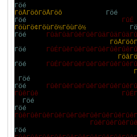
Γ
ö
é
Γ
ö
Å
Γ
ö
ô
Γ
ö
Å
Γ
ö
ô
Γ
ö
é
Γ
ö
é
Γ
û
É
Γ
ö
ù
Γ
ö
¢
Γ
ö
ù
Γ
ö
½
Γ
ö
ù
Γ
ö
½
Γ
Γ
ö
é
Γ
û
ä
Γ
û
ä
Γ
û
ê
Γ
û
ê
Γ
û
ä
Γ
û
ä
Γ
û
ä
Γ
Γ
ö
Å
Γ
ö
ô
Γ
ö
é
Γ
û
É
Γ
û
ê
Γ
û
ê
Γ
û
ê
Γ
û
ê
Γ
û
ê
Γ
û
ê
Γ
Γ
ö
â
Γ
Γ
ö
é
Γ
û
É
Γ
û
ê
Γ
û
ê
Γ
û
ê
Γ
û
ê
Γ
û
ê
Γ
û
ê
Γ
Γ
ö
é
Γ
ö
é
Γ
û
ê
Γ
û
ê
Γ
û
ê
Γ
û
ê
Γ
û
ê
Γ
û
ê
Γ
û
ê
Γ
Γ
û
ê
Γ
û
ê
Γ
û
É
Γ
ö
é
Γ
ö
é
Γ
û
ê
Γ
û
ê
Γ
û
ê
Γ
û
ê
Γ
û
ê
Γ
û
ê
Γ
û
ê
Γ
û
ê
Γ
û
ê
Γ
û
ê
Γ
û
ê
Γ
û
ê
Γ
û
ê
Γ
û
Γ
ö
é