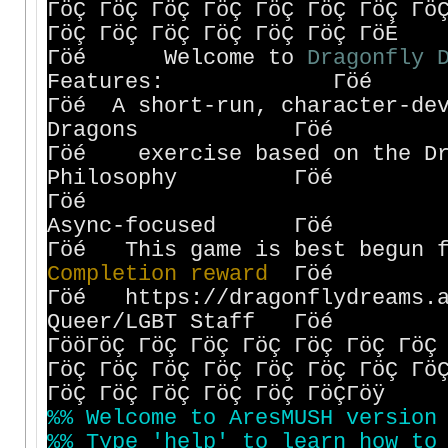
ΓöÇ ΓöÇ ΓöÇ ΓöÇ ΓöÇ ΓöÇ ΓöÇ Γö
ΓöÇ ΓöÇ ΓöÇ ΓöÇ ΓöÇ ΓöÇ ΓöÉ
Γöé Welcome to
D
r
a
g
o
n
f
l
y
Features: Γöé
Γöé A short-run, character-de
Dragons Γöé
Γöé exercise based on the D
Philosophy Γöé
Γöé 
Async-focused Γöé
Γöé This game is best begun
C
o
m
p
l
e
t
i
o
n
r
e
w
a
r
d
Γöé
Γöé https://dragonflydreams
Queer/LGBT Staff Γöé
ΓööΓöÇ ΓöÇ ΓöÇ ΓöÇ ΓöÇ ΓöÇ ΓöÇ
ΓöÇ ΓöÇ ΓöÇ ΓöÇ ΓöÇ ΓöÇ ΓöÇ Γö
ΓöÇ ΓöÇ ΓöÇ ΓöÇ ΓöÇ ΓöÇΓöÿ
%
%
W
e
l
c
o
m
e
t
o
A
r
e
s
M
U
S
H
v
e
r
s
i
o
n
%
%
T
y
p
e
'
h
e
l
p
'
t
o
l
e
a
r
n
h
o
w
t
o