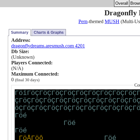
Overall
Brow
Dragonfly
Pern
-themed
MUSH
(Multi-Use
Summary
Charts & Graphs
Address:
dragonflydreams.aresmush.com 4201
Db Size:
(Unknown)
Players Connected:
(N/A)
Maximum Connected:
0
(final 30 days)
Co
Γ
ö
î
Γ
ö
Ç
Γ
ö
Ç
Γ
ö
Ç
Γ
ö
Ç
Γ
ö
Ç
Γ
ö
Ç
Γ
ö
Ç
Γ
ö
Ç
Γ
ö
Ç
Ç
Γ
ö
Ç
Γ
ö
Ç
Γ
ö
Ç
Γ
ö
Ç
Γ
ö
Ç
Γ
ö
Ç
Γ
ö
Ç
Γ
ö
Ç
Γ
ö
Ç
Γ
ö
ö
Ç
Γ
ö
Ç
Γ
ö
Ç
Γ
ö
Ç
Γ
ö
Ç
Γ
ö
Ç
Γ
ö
Ç
Γ
ö
Ç
Γ
ö
Ç
Γ
ö
Ç
Γ
Γ
ö
é
Γ
ö
é
Γ
ö
é
Γ
ö
Å
Γ
ö
ô
Γ
ö
é