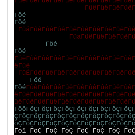
Γ
û
ê
Γ
û
ê
Γ
û
ê
Γ
û
ê
Γ
û
ê
Γ
û
ê
Γ
û
ê
Γ
û
ê
Γ
û
ê
Γ
û
ê
Γ
û
ê
Γ
û
ê
Γ
û
ê
Γ
û
ê
Γ
ö
é
Γ
ö
é
Γ
û
ä
Γ
û
ê
Γ
û
ê
Γ
û
ê
Γ
û
ê
Γ
û
ê
Γ
û
ê
Γ
û
ê
Γ
û
ê
Γ
û
Γ
û
ä
Γ
û
ê
Γ
û
ê
Γ
û
ê
Γ
û
ê
Γ
Γ
ö
é
Γ
ö
é
Γ
û
ê
Γ
û
ê
Γ
û
ê
Γ
û
ê
Γ
û
ê
Γ
û
ê
Γ
û
ê
Γ
û
ê
Γ
û
ê
Γ
û
ê
ê
Γ
û
ê
Γ
û
É
Γ
û
ê
Γ
û
ê
Γ
û
ê
Γ
û
ê
Γ
û
ê
Γ
û
ê
Γ
û
ê
Γ
û
ê
Γ
û
Γ
ö
é
Γ
ö
é
Γ
û
ê
Γ
û
ê
Γ
û
ê
Γ
û
ê
Γ
û
ê
Γ
û
ê
Γ
û
ê
Γ
û
ê
Γ
û
ê
ê
Γ
û
ê
Γ
û
ê
Γ
û
ê
Γ
û
ê
Γ
û
ê
Γ
û
ê
Γ
û
ê
Γ
û
ê
Γ
û
ê
Γ
û
û
ê
Γ
û
ê
Γ
û
ê
Γ
û
ê
Γ
û
ê
Γ
û
ê
Γ
û
ê
Γ
û
ê
Γ
û
ê
Γ
û
ê
Γ
Γ
ö
ö
Γ
ö
Ç
Γ
ö
Ç
Γ
ö
Ç
Γ
ö
Ç
Γ
ö
Ç
Γ
ö
Ç
Γ
ö
Ç
Γ
ö
Ç
Γ
ö
Ç
Ç
Γ
ö
Ç
Γ
ö
Ç
Γ
ö
Ç
Γ
ö
Ç
Γ
ö
Ç
Γ
ö
Ç
Γ
ö
Ç
Γ
ö
Ç
Γ
ö
Ç
Γ
ö
ö
Ç
Γ
ö
Ç
Γ
ö
Ç
Γ
ö
Ç
Γ
ö
Ç
Γ
ö
Ç
Γ
ö
Ç
Γ
ö
Ç
Γ
ö
Ç
Γ
ö
Ç
Γ
Γöî ΓöÇ ΓöÇ ΓöÇ ΓöÇ ΓöÇ ΓöÇ Γö